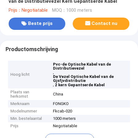
van de Distributievezel Kern Gepantserde Kabel
Prijs：Negotiatable
MOQ：1000 meters
Beste prijs
Contact nu
Productomschrijving
Pvc-de Optische Kabel van de
Distributievezel
,
Hoog licht
De Vezel Optische Kabel van de
Gjsfjvdistributie
,
2 kern Gepantserde Kabel
Plaats van
China
herkomst
Merknaam
FONGKO
Modelnummer
Fkcab-020
Min. bestelaantal
1000 meters
Prijs
Negotiatable