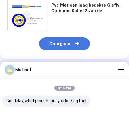
Pvc Met een laag bedekte Gjsfjv-
Optische Kabel 2 van de
Distributievezel Kern
Gepantserde Kabel
Doorgaan
Geadviseerde Producten
Michael
3:15 PM
Good day, what product are you looking for?
Indoor Fiber Simplex
2*3mm glasvezel-
2*5mm glasvez