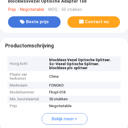
Blocklessvezel Optische Adapter 1x8
Prijs：Negotiatable
MOQ：50 stukken
Beste prijs
Contact nu
Productomschrijving
,
blockless Vezel Optische Splitser
Hoog licht
,
Sc-Vezel Optische Splitser
blockless plc splitser
Plaats van
China
herkomst
Merknaam
FONGKO
Modelnummer
Fkspl-018
Min. bestelaantal
50 stukken
Prijs
Negotiatable
Bekijk meer