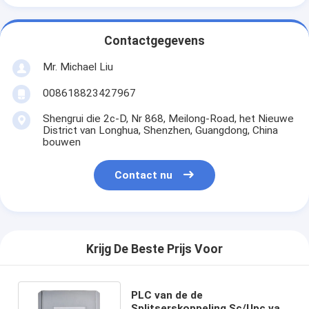
Contactgegevens
Mr. Michael Liu
008618823427967
Shengrui die 2c-D, Nr 868, Meilong-Road, het Nieuwe
District van Longhua, Shenzhen, Guangdong, China
bouwen
Contact nu
Krijg De Beste Prijs Voor
PLC van de de
Splitserskoppeling Sc/Upc van