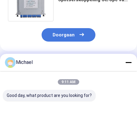
de Blocklessvezel Optische
Adapter 1x8
Doorgaan
Geadviseerde Producten
Michael
9:11 AM
Good day, what product are you looking for?
FONGKO 12-aderige
12 Kleuren G.657A1
Double Window
0,9 mm G652D PVC
Glasvezel Pigtails SC
Optic Fbt Mini
glasvezel pigtail
APC UPC LSZH
Coupler Spl z
bundel pigtail LC FC
Jacket FTTH 0.9MM
connector 13