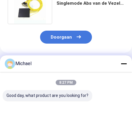
Singlemode Abs van de Vezel
Optisch Splitser Cassettetype
Doorgaan
Geadviseerde Producten
Michael
8:27 PM
Good day, what product are you looking for?
FONGKO 12-aderige
12 Kleuren G.657A1
Double Window
0,9 mm G652D PVC
Glasvezel Pigtails SC
Optic Fbt Mini
glasvezel pigtail
APC UPC LSZH
Coupler Spl z