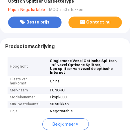
Optisch Splitser Cassettetype
Prijs：Negotiatable
MOQ：50 stukken
Beste prijs
Contact nu
Productomschrijving
,
Singlemode Vezel Optische Splitser
,
1x8 vezel Optische Splitser
Hoog licht
Upc splitser van vezel de optische
Internet
Plaats van
China
herkomst
Merknaam
FONGKO
Modelnummer
Fkspl-030
Min. bestelaantal
50 stukken
Prijs
Negotiatable
Bekijk meer