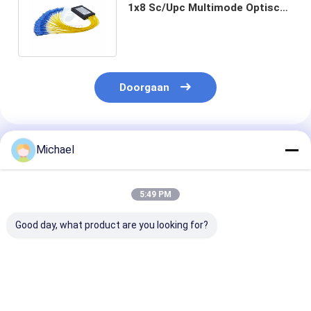
1x8 Sc/Upc Multimode Optische
Splitser 1260Nm aan 1650Nm
Doorgaan
Geadviseerde Producten
Michael
5:49 PM
Good day, what product are you looking for?
FONGKO 12-aderige
12 Kleuren G.657A1
Double Window
0,9 mm G652D PVC
Glasvezel Pigtails SC
Optic Fbt Mini
glasvezel pigtail
APC UPC LSZH
Coupler Spl z