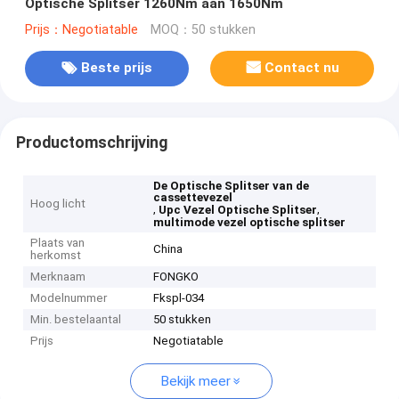
Optische Splitser 1260Nm aan 1650Nm
Prijs：Negotiatable
MOQ：50 stukken
Beste prijs
Contact nu
Productomschrijving
De Optische Splitser van de
cassettevezel
Hoog licht
,
,
Upc Vezel Optische Splitser
multimode vezel optische splitser
Plaats van
China
herkomst
Merknaam
FONGKO
Modelnummer
Fkspl-034
Min. bestelaantal
50 stukken
Prijs
Negotiatable
Bekijk meer