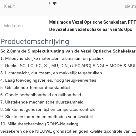
grijs
Kleur:
sleut
Multimode Vezel Optische Schakelaar
,
FTT
Markeren:
De vezel aan vezel schakelaar van Sc Upc
Productomschrijving
Sc 2.0mm de Simplexuitrusting van de Vezel Optische Schakelaar
1. Milieuvriendelijke materialen: aluminium en plastiek
2. Reeks: SC, LC, FC, ST, MU, DIN, (UPC APC) SINGLE-MODE & MU
3. Lichtgewicht, duurzaam, en makkelijk te gebruiken
4. Laag toevoegingsverlies, hoog terugkeerverlies
5. Uitstekende Temperatuurstabiliteit
6. Goede herhaalbaarheid en ruilbaarheid
7. Uitstekende mechanische duurzaamheid
8. Strikte het genezen tijd en temperatuurcontrole
9. Strikte testnormen en methodes voor kwaliteit
10. Milieubescherming (ROHS-Naleving)
verzekeren de de NIEUWE grondstof en goed kwaliteitscontrole van 11.