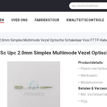
EN
OVER ONS
FABRIEKSTOUR
KWALITEITSCONTROLE
2.0mm Simplex Multimode Vezel Optische Schakelaar Voor FTTP-Kabe
Sc Upc 2.0mm Simplex Multimode Vezel Optisc
Productdetails:
Plaats van herko
Merknaam:
Modelnummer:
Betalen & Verzen
Min. bestelaantal
Prijs: