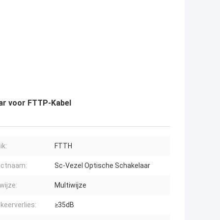
ar voor FTTP-Kabel
ik:
FTTH
uctnaam:
Sc-Vezel Optische Schakelaar
wijze:
Multiwijze
keerverlies:
≥35dB