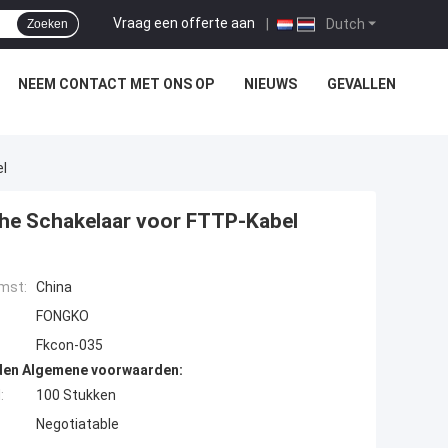
Vraag een offerte aan
|
Dutch
Zoeken
NEEM CONTACT MET ONS OP
NIEUWS
GEVALLEN
l
he Schakelaar voor FTTP-Kabel
mst:
China
FONGKO
Fkcon-035
den Algemene voorwaarden:
:
100 Stukken
Negotiatable