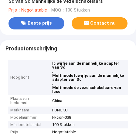
Sc van Sc Mannelijke de Vezelschakelaars
Prijs：Negotiatable
MOQ：100 Stukken
Beste prijs
Contact nu
Productomschrijving
lc wijfje aan de mannelijke adapter
van Sc
,
Multimode lcwijfje aan de mannelijke
Hoog licht
adapter van Sc
,
Multimode de vezelschakelaars van
lcsc
Plaats van
China
herkomst
Merknaam
FONGKO
Modelnummer
Fkcon-038
Min. bestelaantal
100 Stukken
Prijs
Negotiatable