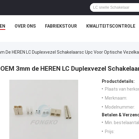
EN
OVER ONS
FABRIEKSTOUR
KWALITEITSCONTROLE
 De HEREN LC Duplexvezel Schakelaarsc Upc Voor Optische Vezelka
OEM 3mm de HEREN LC Duplexvezel Schakelaar
Productdetails:
Plaats van herko
Merknaam:
Modelnummer:
Betalen & Verzen
Min. bestelaantal
Prijs: