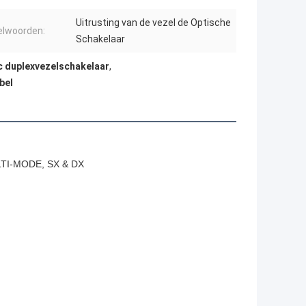
Uitrusting van de vezel de Optische
elwoorden:
Schakelaar
c duplexvezelschakelaar
,
bel
LTI-MODE, SX & DX