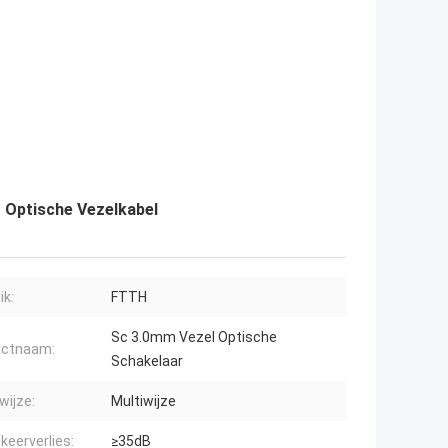
 Optische Vezelkabel
ik:
FTTH
Sc 3.0mm Vezel Optische
uctnaam:
Schakelaar
wijze:
Multiwijze
keerverlies:
≥35dB