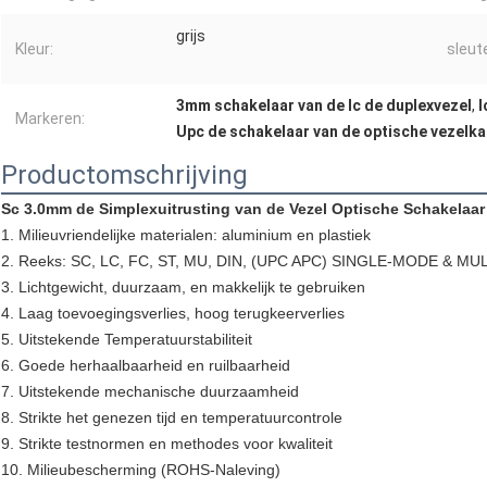
grijs
Kleur:
sleut
3mm schakelaar van de lc de duplexvezel
,
l
Markeren:
Upc de schakelaar van de optische vezelka
Productomschrijving
Sc 3.0mm de Simplexuitrusting van de Vezel Optische Schakelaar
1. Milieuvriendelijke materialen: aluminium en plastiek
2. Reeks: SC, LC, FC, ST, MU, DIN, (UPC APC) SINGLE-MODE & MU
3. Lichtgewicht, duurzaam, en makkelijk te gebruiken
4. Laag toevoegingsverlies, hoog terugkeerverlies
5. Uitstekende Temperatuurstabiliteit
6. Goede herhaalbaarheid en ruilbaarheid
7. Uitstekende mechanische duurzaamheid
8. Strikte het genezen tijd en temperatuurcontrole
9. Strikte testnormen en methodes voor kwaliteit
10. Milieubescherming (ROHS-Naleving)