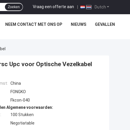
Vraag een offerte aan
|
Dutch
Zoeken
NEEM CONTACT MET ONS OP
NIEUWS
GEVALLEN
bel
sc Upc voor Optische Vezelkabel
mst:
China
FONGKO
Fkcon-040
den Algemene voorwaarden:
:
100 Stukken
Negotiatable