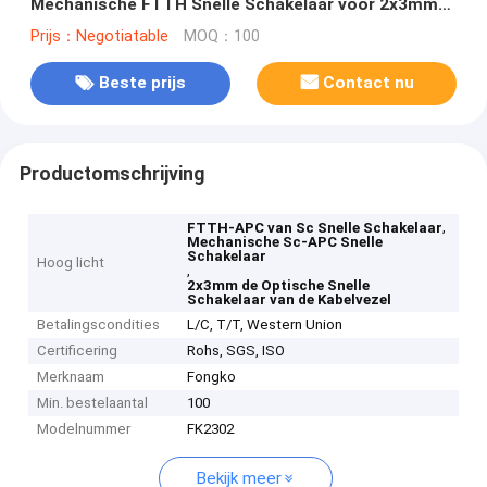
Mechanische FTTH Snelle Schakelaar voor 2x3mm
Dalingskabel
Prijs：Negotiatable
MOQ：100
Beste prijs
Contact nu
Productomschrijving
,
FTTH-APC van Sc Snelle Schakelaar
Mechanische Sc-APC Snelle
Schakelaar
Hoog licht
,
2x3mm de Optische Snelle
Schakelaar van de Kabelvezel
Betalingscondities
L/C, T/T, Western Union
Certificering
Rohs, SGS, ISO
Merknaam
Fongko
Min. bestelaantal
100
Modelnummer
FK2302
Bekijk meer