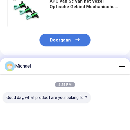
APC van Sc van het vezel
Optische Gebied Mechanische
FTTH Snelle Schakelaar voor
2x3mm Dalingskabel
Doorgaan
Geadviseerde Producten
Michael
4:25 PM
Good day, what product are you looking for?
UPC-optische snelle
Fiber Optic SC APC
Schakelaar va
connector
Fiber Optic
optische Vezel