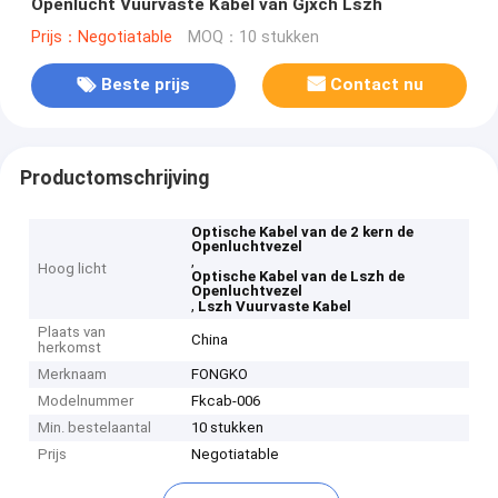
Openlucht Vuurvaste Kabel van Gjxch Lszh
Prijs：Negotiatable
MOQ：10 stukken
Beste prijs
Contact nu
Productomschrijving
Optische Kabel van de 2 kern de
Openluchtvezel
,
Hoog licht
Optische Kabel van de Lszh de
Openluchtvezel
,
Lszh Vuurvaste Kabel
Plaats van
China
herkomst
Merknaam
FONGKO
Modelnummer
Fkcab-006
Min. bestelaantal
10 stukken
Prijs
Negotiatable