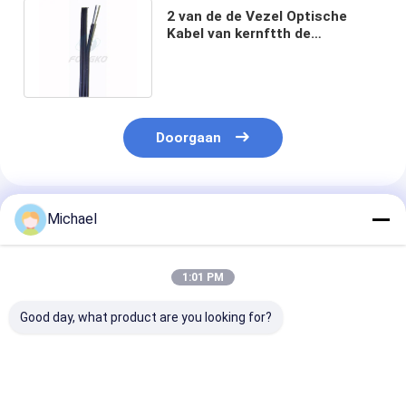
2 van de de Vezel Optische
Kabel van kernftth de
Openlucht Vuurvaste Kabel van
Gjxch Lszh
Doorgaan
Geadviseerde Producten
Michael
1:01 PM
Good day, what product are you looking for?
Bepantserde FTTH-
ADSS-
ADSS-vezelopt