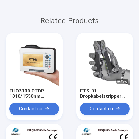
Related Products
FHO3100 OTDR
FTS-01
1310/1550nm
Dropkabelstripper
Glasvezel OTDR
Platte kabelstripper
Touch Screen VFL
Glasvezelstripper
Contact nu
Contact nu
OLS OPM Event Map
Ethernet OTDR