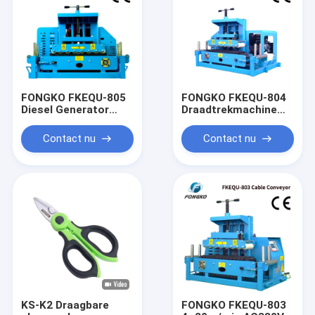
FONGKO FKEQU-805
FONGKO FKEQU-804
Diesel Generator
Draadtrekmachine
Draadtrekmachine
4~20m/min Benzine
4~20m/min Benzine
Generator 1-18cm
Contact nu
Contact nu
Generator 1-18cm
Kabeltransporteur
Kabeltransporteur
KS-K2 Draagbare
FONGKO FKEQU-803