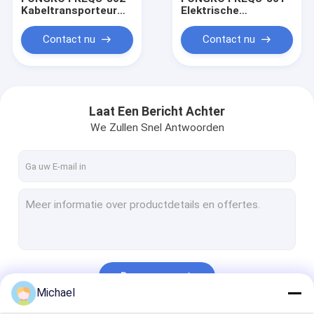
Kabeltransporteur
Elektrische
4~20m/min AC380V
Draadkabel
AC220V 1~10cm
Bandtransporteur
Contact nu
Contact nu
Draadtrekker
Constructie
Kabeltrek Transport
Transportmachine
Laat Een Bericht Achter
We Zullen Snel Antwoorden
Thuis
Producten
Doorgaan
Michael
Over Ons