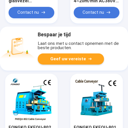
glasvezel
4~20m/min AC380V
snijmachine
1-18cm
kabelconveyor
Contact nu
Contact nu
lichtgewicht kabel
trekgereedschap
Bespaar je tijd
Laat ons met u contact opnemen met de
beste producten.
Geef uw vereiste
FONGKO FKEQU-802
FONGKO FKEQU-801