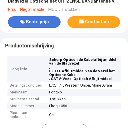
Bladvezel Optische het CITIZENSE BANDantenne van
For Spring FTTH CATV
Prijs：Negotiatable
MOQ：1 stukken
Beste prijs
Contact nu
Productomschrijving
Scherp Optisch de Kabelafbijtmiddel
van de Bladvezel
,
Hoog licht
FTTH-Afbijtmiddel van de Vezel het
Optische Kabel
,
CATV-Vezel Optisch Afbijtmiddel
Betalingscondities
L/C, T/T, Western Union, MoneyGram
Merknaam
Fongko
Min. bestelaantal
1 stukken
Modelnummer
Fkequ-056
Plaats van
China
herkomst