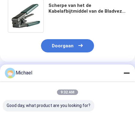
Scherpe van het de
Kabelafbijtmiddel van de Bladvezel
Optische het CITIZENSE
BANDantenne van For Spring FTTH
CATV
Doorgaan
Geadviseerde Producten
Michael
9:32 AM
Good day, what product are you looking for?
Fongko Duurzame
Fongko Draagbare
Fongko