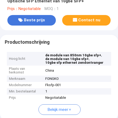
Optische SFP Ethernet van 10gbe SFP+
Prijs：Negotiatable
MOQ：1
Beste prijs
Contact nu
Productomschrijving
,
de module van 850nm 10gbe sfp+
Hoog licht
,
de module van 10gbe sfp+
10gbe sfp ethernet zendontvanger
Plaats van
China
herkomst
Merknaam
FONGKO
Modelnummer
Fksfp-001
Min. bestelaantal
1
Prijs
Negotiatable
Bekijk meer