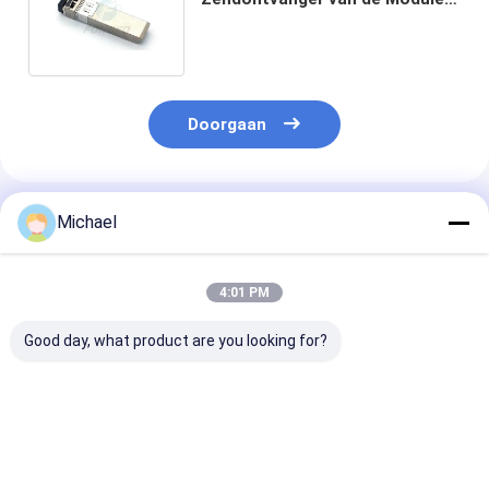
de Optische SFP Ethernet van
10gbe SFP+
Doorgaan
Geadviseerde Producten
Michael
4:01 PM
Good day, what product are you looking for?
Industriële 10Gb/s
QSFP+ PSM 2km
Sfp van de
SFP+ 40km de
Optische de
RoHS40gb/s 
Optische
Zendontvangermodule
Optische Giga
Zendontvanger
van SFP voor 40G
SFP Zendontv