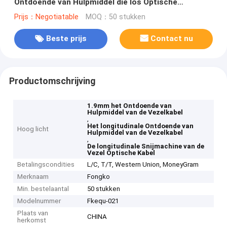
Ontdoende van Hulpmiddel die los Optische
Longitudinale Snijder insluiten
Prijs：Negotiatable
MOQ：50 stukken
Beste prijs
Contact nu
Productomschrijving
1.9mm het Ontdoende van
Hulpmiddel van de Vezelkabel
,
Het longitudinale Ontdoende van
Hoog licht
Hulpmiddel van de Vezelkabel
,
De longitudinale Snijmachine van de
Vezel Optische Kabel
Betalingscondities
L/C, T/T, Western Union, MoneyGram
Merknaam
Fongko
Min. bestelaantal
50 stukken
Modelnummer
Fkequ-021
Plaats van
CHINA
herkomst