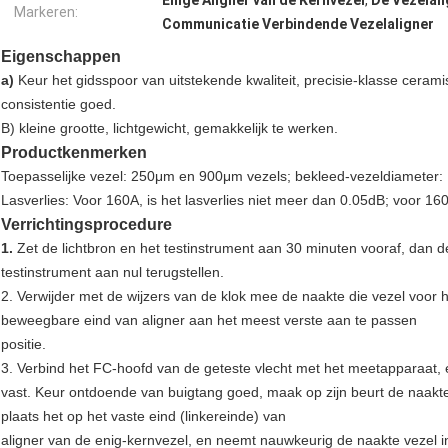
Enige Aligner van de Kernvezel
,
De Vezelal
Markeren:
Communicatie Verbindende Vezelaligner
Eigenschappen
a)
Keur het gidsspoor van uitstekende kwaliteit, precisie-klasse ceram
consistentie goed.
B) kleine grootte, lichtgewicht, gemakkelijk te werken.
Productkenmerken
Toepasselijke vezel: 250μm en 900μm vezels; bekleed-vezeldiameter:
Lasverlies: Voor 160A, is het lasverlies niet meer dan 0.05dB; voor 16
Verrichtingsprocedure
1.
Zet de lichtbron en het testinstrument aan 30 minuten vooraf, dan 
testinstrument aan nul terugstellen.
2. Verwijder met de wijzers van de klok mee de naakte die vezel voor h
beweegbare eind van aligner aan het meest verste aan te passen
positie.
3. Verbind het FC-hoofd van de geteste vlecht met het meetapparaat, 
vast. Keur ontdoende van buigtang goed, maak op zijn beurt de naakte
plaats het op het vaste eind (linkereinde) van
aligner van de enig-kernvezel, en neemt nauwkeurig de naakte vezel i