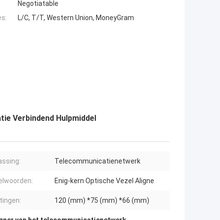
Negotiatable
es:
L/C, T/T, Western Union, MoneyGram
tie Verbindend Hulpmiddel
ssing:
Telecommunicatienetwerk
elwoorden:
Enig-kern Optische Vezel Aligne
ingen:
120 (mm) *75 (mm) *66 (mm)