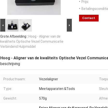
Prijs:
Betalingsconditi
Contact
Grote Afbeelding :
Hoog - Aligner van de
kwaliteits Optische Vezel Communicatie
Verbindend Hulpmiddel
Hoog - Aligner van de kwaliteits Optische Vezel Communica
beschrijving
Productnaam:
Vezelaligner
Toepa
Type:
Meetapparaten &Tools
Sleut
Gewicht:
570g
Afmet