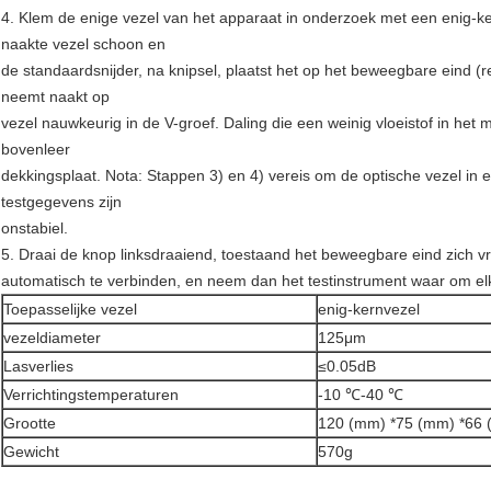
4. Klem de enige vezel van het apparaat in onderzoek met een enig-ker
naakte vezel schoon en
de standaardsnijder, na knipsel, plaatst het op het beweegbare eind (r
neemt naakt op
vezel nauwkeurig in de V-groef. Daling die een weinig vloeistof in het
bovenleer
dekkingsplaat. Nota: Stappen 3) en 4) vereis om de optische vezel in 
testgegevens zijn
onstabiel.
5. Draai de knop linksdraaiend, toestaand het beweegbare eind zich v
automatisch te verbinden, en neem dan het testinstrument waar om elk
Toepasselijke vezel
enig-kernvezel
vezeldiameter
125μm
Lasverlies
≤0.05dB
Verrichtingstemperaturen
-10 ℃-40 ℃
Grootte
120 (mm) *75 (mm) *66
Gewicht
570g