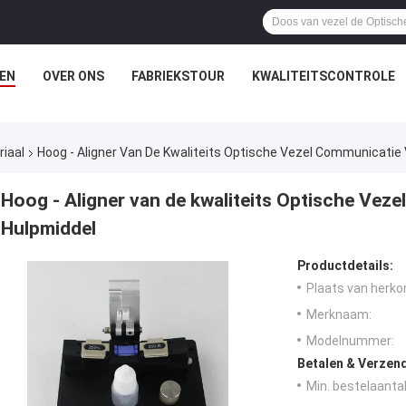
EN
OVER ONS
FABRIEKSTOUR
KWALITEITSCONTROLE
riaal
Hoog - Aligner Van De Kwaliteits Optische Vezel Communicatie
Hoog - Aligner van de kwaliteits Optische Vez
Hulpmiddel
Productdetails:
Plaats van herko
Merknaam:
Modelnummer:
Betalen & Verzen
Min. bestelaantal