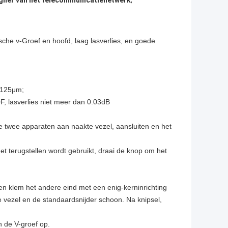
igner van het telecommunicatienetwerk
,
ische v-Groef en hoofd, laag lasverlies, en goede
 125μm;
0F, lasverlies niet meer dan 0.03dB
de twee apparaten aan naakte vezel, aansluiten en het
et terugstellen wordt gebruikt, draai de knop om het
en klem het andere eind met een enig-kerninrichting
 vezel en de standaardsnijder schoon. Na knipsel,
n de V-groef op.