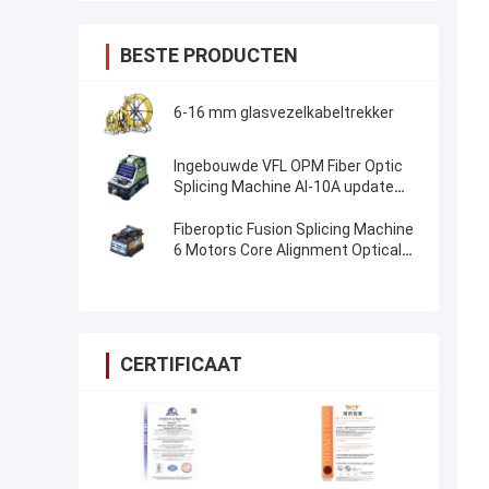
BESTE PRODUCTEN
6-16 mm glasvezelkabeltrekker
Ingebouwde VFL OPM Fiber Optic
Splicing Machine AI-10A update
AI20 AI-30 Fiber Optic Fusion
Splicer
Fiberoptic Fusion Splicing Machine
6 Motors Core Alignment Optical
Fiber FTTH Splice Machine
CERTIFICAAT