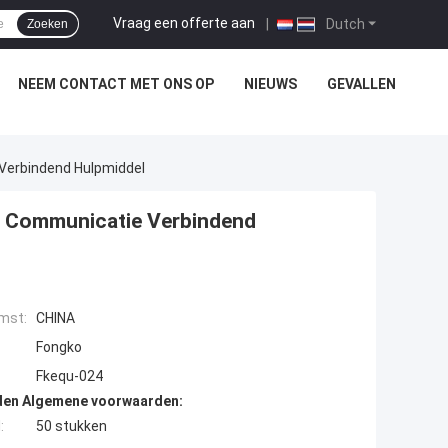
Vraag een offerte aan
|
Dutch
Zoeken
NEEM CONTACT MET ONS OP
NIEUWS
GEVALLEN
 Verbindend Hulpmiddel
el Communicatie Verbindend
mst:
CHINA
Fongko
Fkequ-024
den Algemene voorwaarden:
:
50 stukken