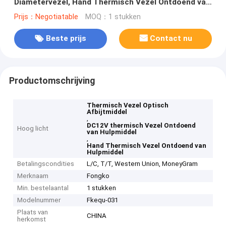
Diametervezel, Hand Thermisch Vezel Ontdoend van
Hulpmiddel
Prijs：Negotiatable
MOQ：1 stukken
Beste prijs
Contact nu
Productomschrijving
Thermisch Vezel Optisch
Afbijtmiddel
,
DC12V thermisch Vezel Ontdoend
Hoog licht
van Hulpmiddel
,
Hand Thermisch Vezel Ontdoend van
Hulpmiddel
Betalingscondities
L/C, T/T, Western Union, MoneyGram
Merknaam
Fongko
Min. bestelaantal
1 stukken
Modelnummer
Fkequ-031
Plaats van
CHINA
herkomst