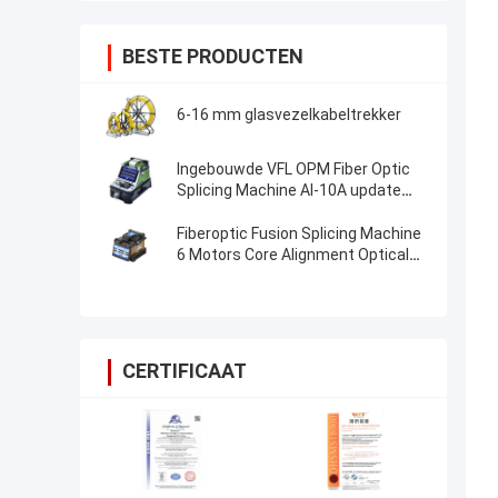
BESTE PRODUCTEN
6-16 mm glasvezelkabeltrekker
Ingebouwde VFL OPM Fiber Optic
Splicing Machine AI-10A update
AI20 AI-30 Fiber Optic Fusion
Splicer
Fiberoptic Fusion Splicing Machine
6 Motors Core Alignment Optical
Fiber FTTH Splice Machine
CERTIFICAAT