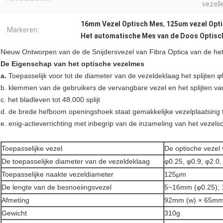
vezell
16mm Vezel Optisch Mes
,
125um vezel Opt
Markeren:
Het automatische Mes van de Doos Optisc
Nieuw Ontworpen van de de Snijdersvezel van Fibra Optica van de h
De Eigenschap van het optische vezelmes
a.
Toepasselijk voor tot de diameter van de vezeldeklaag het splijten 
b. klemmen van de gebruikers de vervangbare vezel en het splijten va
c. het bladleven tot 48.000 splijt
d. de brede hefboom openingshoek staat gemakkelijke vezelplaatsing 
e. enig-actieverrichting met inbegrip van de inzameling van het vezel
Toepasselijke vezel
De optische vezel 
De toepasselijke diameter van de vezeldeklaag
φ0.25, φ0.9, φ2.0,
Toepasselijke naakte vezeldiameter
125μm
De lengte van de besnoeiingsvezel
5~16mm (φ0.25);
Afmeting
92mm (w) × 65mm 
Gewicht
310g