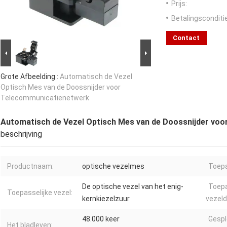
Prijs:
Betalingsconditi
Contact
Grote Afbeelding :
Automatisch de Vezel
Optisch Mes van de Doossnijder voor
Telecommunicatienetwerk
Automatisch de Vezel Optisch Mes van de Doossnijder vo
beschrijving
Productnaam:
optische vezelmes
Toepa
De optische vezel van het enig-
Toepa
Toepasselijke vezel:
kernkiezelzuur
vezeld
48.000 keer
Gespl
Het bladleven: