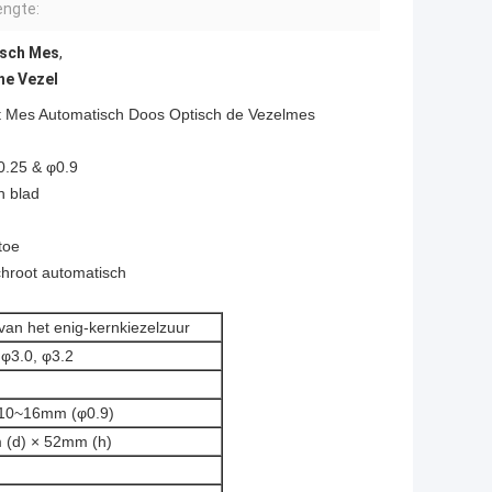
engte:
isch Mes
,
he Vezel
et Mes Automatisch Doos Optisch de Vezelmes
φ0.25 & φ0.9
n blad
toe
schroot automatisch
van het enig-kernkiezelzuur
 φ3.0, φ3.2
 10~16mm (φ0.9)
(d) × 52mm (h)