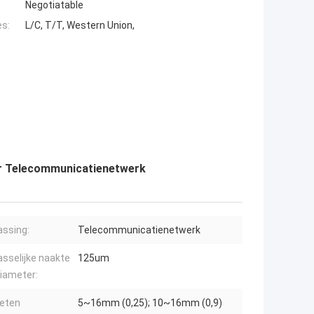
Negotiatable
es:
L/C, T/T, Western Union,
or Telecommunicatienetwerk
ssing:
Telecommunicatienetwerk
sselijke naakte
125um
iameter:
eten
5~16mm (0,25); 10~16mm (0,9)