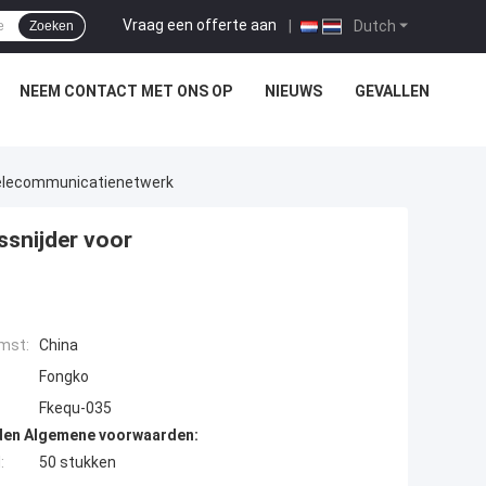
Vraag een offerte aan
|
Dutch
Zoeken
NEEM CONTACT MET ONS OP
NIEUWS
GEVALLEN
Telecommunicatienetwerk
ssnijder voor
mst:
China
Fongko
Fkequ-035
den Algemene voorwaarden:
:
50 stukken