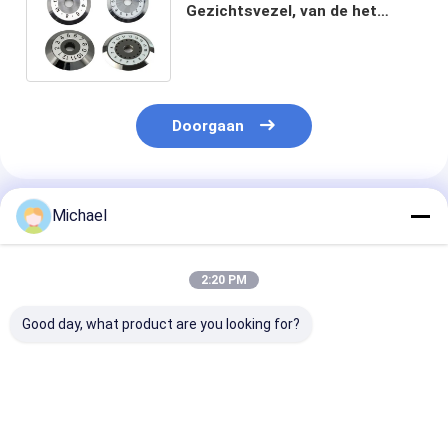
Gezichtsvezel, van de het
Netwerkvezel van FTTH FTTB
FTTX Optisch het Mesblad
Doorgaan
Geadviseerde Producten
Michael
2:20 PM
Good day, what product are you looking for?
Fongko Duurzame
Fongko Draagbare
Fongko
Multifunctionele
Automatische
Hoogrendeme
Kabelconveyor
Kabeltransporteur
Zware