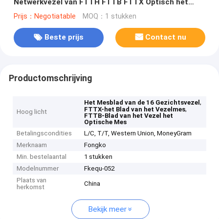
Netwerkvezel van FTTH FTTB FTTX Optisch het
Mesblad
Prijs：Negotiatable
MOQ：1 stukken
Beste prijs
Contact nu
Productomschrijving
,
Het Mesblad van de 16 Gezichtsvezel
,
FTTX-het Blad van het Vezelmes
Hoog licht
FTTB-Blad van het Vezel het
Optische Mes
Betalingscondities
L/C, T/T, Western Union, MoneyGram
Merknaam
Fongko
Min. bestelaantal
1 stukken
Modelnummer
Fkequ-052
Plaats van
China
herkomst
Bekijk meer