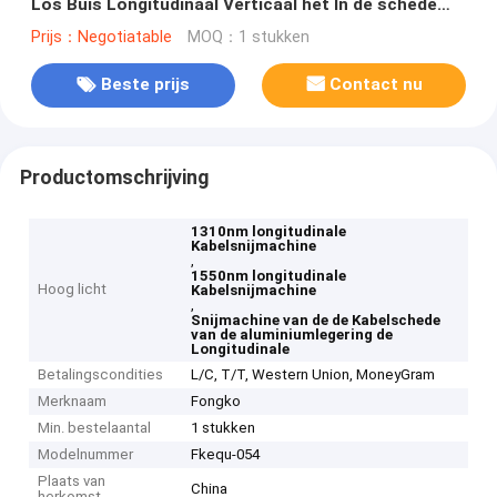
Los Buis Longitudinaal Verticaal het In de schede
steken Mes
Prijs：Negotiatable
MOQ：1 stukken
Beste prijs
Contact nu
Productomschrijving
1310nm longitudinale
Kabelsnijmachine
,
1550nm longitudinale
Hoog licht
Kabelsnijmachine
,
Snijmachine van de de Kabelschede
van de aluminiumlegering de
Longitudinale
Betalingscondities
L/C, T/T, Western Union, MoneyGram
Merknaam
Fongko
Min. bestelaantal
1 stukken
Modelnummer
Fkequ-054
Plaats van
China
herkomst