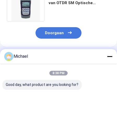
van OTDR SM Optische
Reflectometer VFL 1310nm
1550nm
Doorgaan
Geadviseerde Producten
Michael
8:38 PM
Good day, what product are you looking for?
Fongko Duurzame
Fongko Draagbare
Fongko
Multifunctionele
Automatische
Hoogrendeme
Kabelconveyor
Kabeltransporteur
Zware