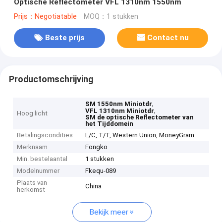
Optische Reflectometer VFL 1310nm 1550nm
Prijs：Negotiatable
MOQ：1 stukken
Beste prijs
Contact nu
Productomschrijving
,
SM 1550nm Miniotdr
,
VFL 1310nm Miniotdr
Hoog licht
SM de optische Reflectometer van
het Tijddomein
Betalingscondities
L/C, T/T, Western Union, MoneyGram
Merknaam
Fongko
Min. bestelaantal
1 stukken
Modelnummer
Fkequ-089
Plaats van
China
herkomst
Bekijk meer