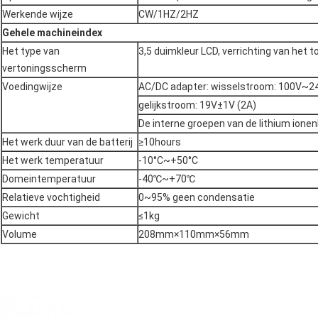
Werkende wijze
CW/1HZ/2HZ
Gehele machineindex
Het type van
3,5 duimkleur LCD, verrichting van het 
vertoningsscherm
Voedingwijze
AC/DC adapter: wisselstroom: 100V~24
gelijkstroom: 19V±1V (2A)
De interne groepen van de lithium ionen
Het werk duur van de batterij
≥10hours
Het werk temperatuur
-10°C~+50°C
Domeintemperatuur
-40℃~+70℃
Relatieve vochtigheid
0~95% geen condensatie
Gewicht
≤1kg
Volume
208mm×110mm×56mm