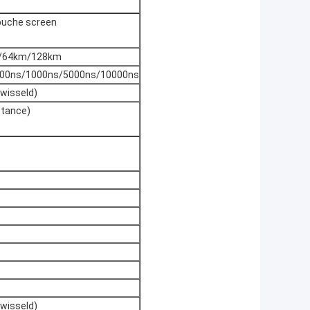
touche screen
/64km/128km
500ns/1000ns/5000ns/10000ns
wisseld)
stance)
wisseld)