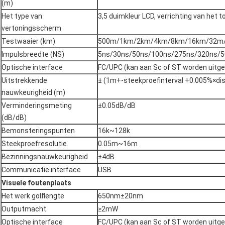
(m)
Het type van
3,5 duimkleur LCD, verrichting van het 
vertoningsscherm
Testwaaier (km)
500m/1km/2km/4km/8km/16km/32m
Impulsbreedte (NS)
5ns/30ns/50ns/100ns/275ns/320ns/
Optische interface
FC/UPC (kan aan Sc of ST worden uitge
Uitstrekkende
± (1m+-steekproefinterval +0.005%×di
nauwkeurigheid (m)
Verminderingsmeting
±0.05dB/dB
(dB/dB)
Bemonsteringspunten
16k~128k
Steekproefresolutie
0.05m~16m
Bezinningsnauwkeurigheid
±4dB
Communicatie interface
USB
Visuele foutenplaats
Het werk golflengte
650nm±20nm
Outputmacht
≥2mW
Optische interface
FC/UPC (kan aan Sc of ST worden uitge