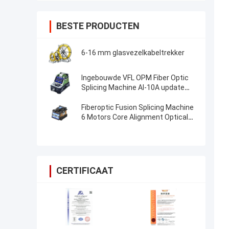
BESTE PRODUCTEN
6-16 mm glasvezelkabeltrekker
Ingebouwde VFL OPM Fiber Optic
Splicing Machine AI-10A update
AI20 AI-30 Fiber Optic Fusion
Splicer
Fiberoptic Fusion Splicing Machine
6 Motors Core Alignment Optical
Fiber FTTH Splice Machine
CERTIFICAAT