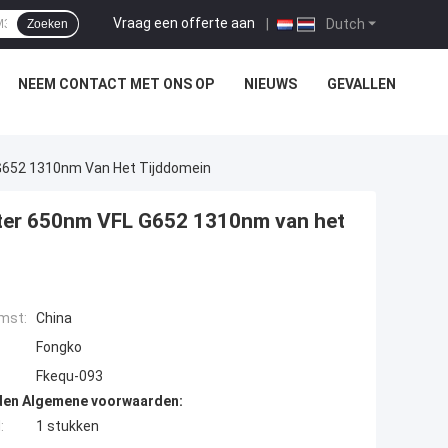
Vraag een offerte aan
|
Dutch
Zoeken
NEEM CONTACT MET ONS OP
NIEUWS
GEVALLEN
 G652 1310nm Van Het Tijddomein
eter 650nm VFL G652 1310nm van het
mst:
China
Fongko
Fkequ-093
den Algemene voorwaarden:
:
1 stukken