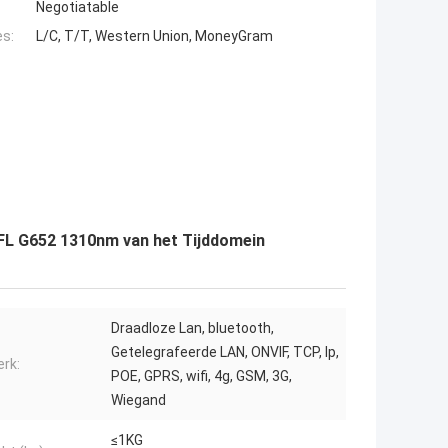
Negotiatable
es:
L/C, T/T, Western Union, MoneyGram
FL G652 1310nm van het Tijddomein
Draadloze Lan, bluetooth,
Getelegrafeerde LAN, ONVIF, TCP, Ip,
rk:
POE, GPRS, wifi, 4g, GSM, 3G,
Wiegand
≤1KG