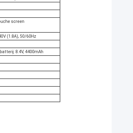
touche screen
0V (1.8A), 50/60Hz
batterij: 8.4V, 4400mAh