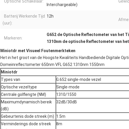
Optische Schakelaar:
Gewic
Interchargeable)
Batterij Werkende Tijd
12h
Afmet
(uur):
G652 de Optische Reflectometer van het T
Markeren:
1310nm de optische Reflectometer van he
Miniotdr met Visueel Foutenmerkteken
Het in het groot van de Hoogste Kwaliteits Handbediende Digitale Opt
Domeinreflectometer 650nm VFL G652 1310nm 1550nm
Miniotdr
Types van
G.652 single-mode vezel
Optische vezeltype
Single-mode
Centrale golflengte (NM)
1310/1550
Maximumdynamisch bereik
32dB/30dB
(dB)
Gebeurtenis dode streek (m)
1.5m
Verminderings dode streek
8m