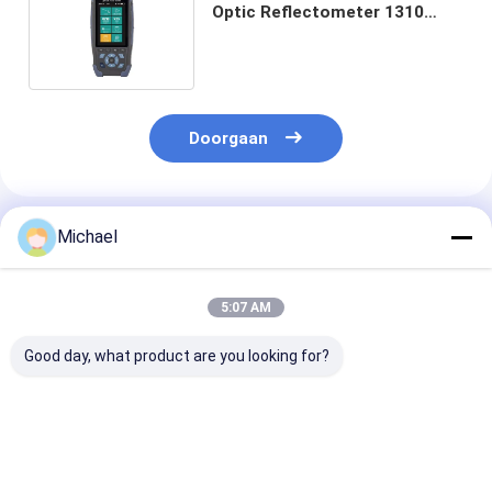
Optic Reflectometer 1310
1550nm Handbediend Smart
Doorgaan
Geadviseerde Producten
Michael
5:07 AM
Good day, what product are you looking for?
Fongko Duurzame
Fongko Draagbare
Fongko
Multifunctionele
Automatische
Hoogrendeme
Kabelconveyor
Kabeltransporteur
Zware