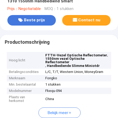
1310 1550nm Handbediend Smart
Prijs：Negotiatable
MOQ：1 stukken
Beste prijs
Contact nu
Productomschrijving
,
FTTH-Vezel Optische Reflectometer
1550nm vezel Optische
Hoog licht
Reflectometer
,
Handbediende Slimme Miniotdr
Betalingscondities
L/C, T/T, Western Union, MoneyGram
Merknaam
Fongko
Min. bestelaantal
1 stukken
Modelnummer
Fkequ-094
Plaats van
China
herkomst
Bekijk meer