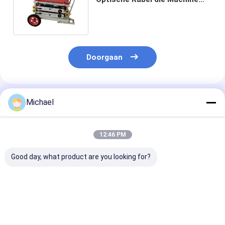
Rod Pusher Tractor trekken
Doorgaan
Geadviseerde Producten
Michael
12:46 PM
Good day, what product are you looking for?
Fongko Duurzame
Fongko Draagbare
Fongko
Multifunctionele
Automatische
Hoogrendeme
Kabelconveyor
Kabeltransporteur
Zware
Professionele Kabel
Lichtgewicht
Kabeltranspor