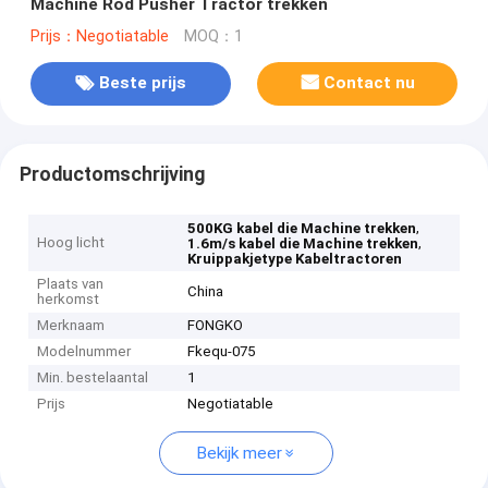
Machine Rod Pusher Tractor trekken
Prijs：Negotiatable
MOQ：1
Beste prijs
Contact nu
Productomschrijving
,
500KG kabel die Machine trekken
Hoog licht
,
1.6m/s kabel die Machine trekken
Kruippakjetype Kabeltractoren
Plaats van
China
herkomst
Merknaam
FONGKO
Modelnummer
Fkequ-075
Min. bestelaantal
1
Prijs
Negotiatable
Bekijk meer