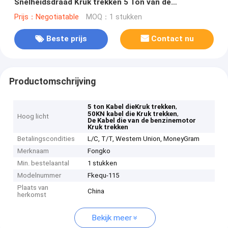
Snelheidsdraad Kruk trekken 5 Ton van de
Benzinebenzine de Motor Aangedreven
Prijs：Negotiatable
MOQ：1 stukken
Beste prijs
Contact nu
Productomschrijving
,
5 ton Kabel dieKruk trekken
,
50KN kabel die Kruk trekken
Hoog licht
De Kabel die van de benzinemotor
Kruk trekken
Betalingscondities
L/C, T/T, Western Union, MoneyGram
Merknaam
Fongko
Min. bestelaantal
1 stukken
Modelnummer
Fkequ-115
Plaats van
China
herkomst
Bekijk meer