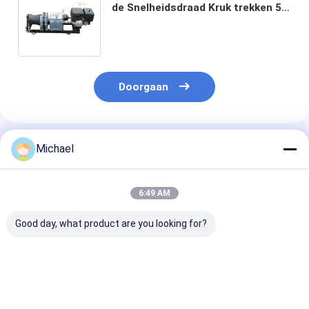
de Snelheidsdraad Kruk trekken 5
Ton van de Benzinebenzine de
Motor Aangedreven
Doorgaan
Geadviseerde Producten
Michael
6:49 AM
Good day, what product are you looking for?
Fongko Duurzame
Fongko Draagbare
Fongko
Multifunctionele
Automatische
Hoogrendeme
Kabelconveyor
Kabeltransporteur
Zware