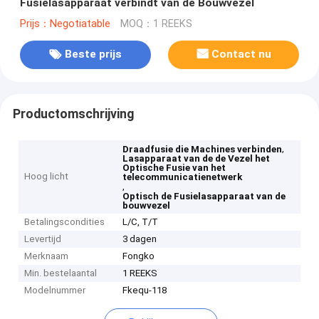
Fusielasapparaat verbindt van de Bouwvezel
Prijs：Negotiatable
MOQ：1 REEKS
Beste prijs
Contact nu
Productomschrijving
,
Draadfusie die Machines verbinden
Lasapparaat van de de Vezel het
Optische Fusie van het
Hoog licht
telecommunicatienetwerk
,
Optisch de Fusielasapparaat van de
bouwvezel
Betalingscondities
L/C, T/T
Levertijd
3 dagen
Merknaam
Fongko
Min. bestelaantal
1 REEKS
Modelnummer
Fkequ-118