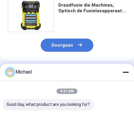
Draadfusie die Machines,
Optisch de Fusielasapparaat
verbindt van de Bouwvezel
Doorgaan
Geadviseerde Producten
Michael
6:37 AM
Good day, what product are you looking for?
Fongko Duurzame
Fongko Draagbare
Fongko