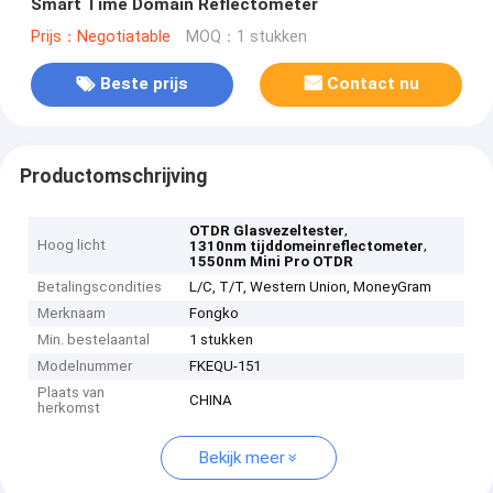
Smart Time Domain Reflectometer
Prijs：Negotiatable
MOQ：1 stukken
Beste prijs
Contact nu
Productomschrijving
,
OTDR Glasvezeltester
Hoog licht
,
1310nm tijddomeinreflectometer
1550nm Mini Pro OTDR
Betalingscondities
L/C, T/T, Western Union, MoneyGram
Merknaam
Fongko
Min. bestelaantal
1 stukken
Modelnummer
FKEQU-151
Plaats van
CHINA
herkomst
Bekijk meer