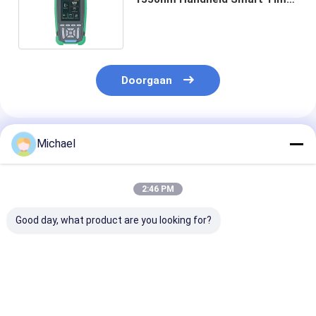
Domain Reflectometer
Doorgaan
Geadviseerde Producten
Michael
2:46 PM
Good day, what product are you looking for?
Fongko Duurzame
Fongko Draagbare
Fongko
Multifunctionele
Automatische
Hoogrendeme
Kabelconveyor
Kabeltransporteur
Zware
Professionele Kabel
Lichtgewicht
Kabeltranspor