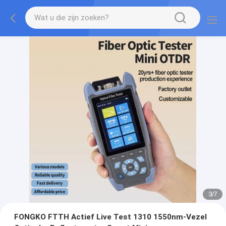
3
/
7
FONGKO FTTH Actief Live Test 1310 1550nm-Vezel