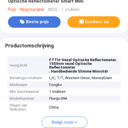
Optische Reflectometer Smart Mini
Prijs：Negotiatable
MOQ：1 stukken
Beste prijs
Contact nu
Productomschrijving
,
FTTH-Vezel Optische Reflectometer
1550nm vezel Optische
Hoog licht
Reflectometer
,
Handbediende Slimme Miniotdr
Betalingscondities
L/C, T/T, Western Union, MoneyGram
Merknaam
Fongko
Min. bestelaantal
1 stukken
Modelnummer
Fkequ-094
Plaats van
China
herkomst
Bekijk meer