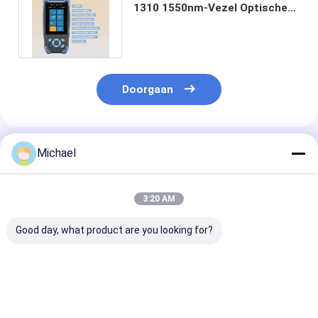
1310 1550nm-Vezel Optische
Reflectometer Smart Mini
Doorgaan
Geadviseerde Producten
Michael
3:20 AM
Good day, what product are you looking for?
Fongko Duurzame
Fongko Draagbare
Fongko
Multifunctionele
Automatische
Hoogrendeme
Kabelconveyor
Kabeltransporteur
Zware