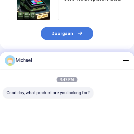
Fusion Splicer
Doorgaan
Geadviseerde Producten
Michael
9:47 PM
Good day, what product are you looking for?
Fongko Duurzame
Fongko Draagbare
Fongko
Multifunctionele
Automatische
Hoogrendeme
Kabelconveyor
Kabeltransporteur
Zware
Professionele Kabel
Lichtgewicht
Kabeltranspor