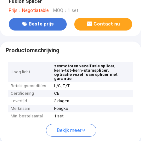
Fusion Splicer
Prijs：Negotiatable
MOQ：1 set
Beste prijs
Contact nu
Productomschrijving
,
zesmotoren vezelfusie splicer
,
kern-tot-kern-stamsplicer
Hoog licht
optische vezel fusie splicer met
garantie
Betalingscondities
L/C, T/T
Certificering
CE
Levertijd
3 dagen
Merknaam
Fongko
Min. bestelaantal
1 set
Bekijk meer