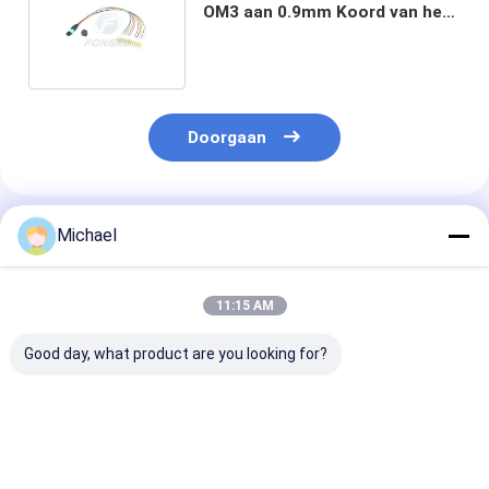
OM3 aan 0.9mm Koord van het
MM.vezel het Optische Flard
Doorgaan
Geadviseerde Producten
Michael
11:15 AM
Good day, what product are you looking for?
Glasvezel SM Fiber
Fiber Jumper Fiber
2mm 3mm FT
Pigtail 12 ader
Optic Pigtails
Pigtails LSZH 
0.9mm G652D PVC
SC/APC G652D
Glasvezelkabe