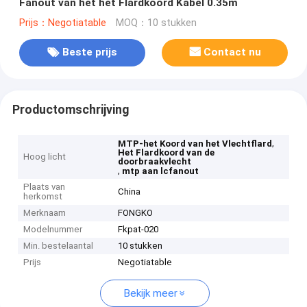
Fanout van het het Flardkoord Kabel 0.35m
Prijs：Negotiatable
MOQ：10 stukken
Beste prijs
Contact nu
Productomschrijving
,
MTP-het Koord van het Vlechtflard
Het Flardkoord van de
Hoog licht
doorbraakvlecht
,
mtp aan lcfanout
Plaats van
China
herkomst
Merknaam
FONGKO
Modelnummer
Fkpat-020
Min. bestelaantal
10 stukken
Prijs
Negotiatable
Bekijk meer