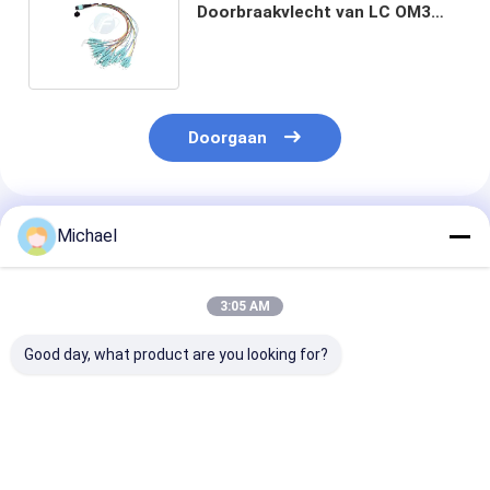
Doorbraakvlecht van LC OM3
Fanout van het het Flardkoord
Kabel 0.35m
Doorgaan
Geadviseerde Producten
Michael
3:05 AM
Good day, what product are you looking for?
Glasvezel SM Fiber
Fiber Jumper Fiber
2mm 3mm FT
Pigtail 12 ader
Optic Pigtails
Pigtails LSZH 
0.9mm G652D PVC
SC/APC G652D
Glasvezelkabe