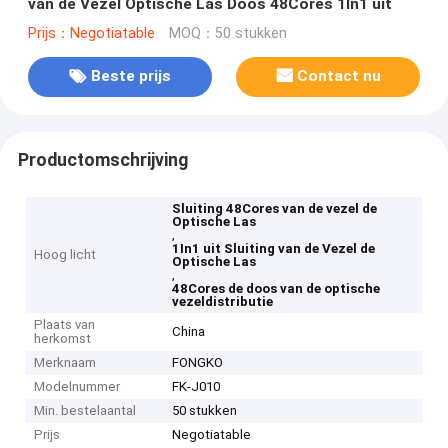
van de Vezel Optische Las Doos 48Cores 1In1 uit
Prijs：Negotiatable
MOQ：50 stukken
Beste prijs
Contact nu
Productomschrijving
Sluiting 48Cores van de vezel de
Optische Las
,
1In1 uit Sluiting van de Vezel de
Hoog licht
Optische Las
,
48Cores de doos van de optische
vezeldistributie
Plaats van
China
herkomst
Merknaam
FONGKO
Modelnummer
FK-J010
Min. bestelaantal
50 stukken
Prijs
Negotiatable