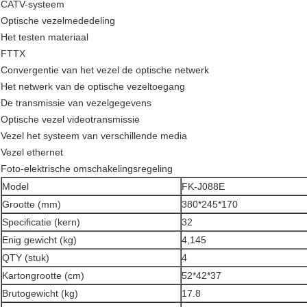
CATV-systeem
Optische vezelmededeling
Het testen materiaal
FTTX
Convergentie van het vezel de optische netwerk
Het netwerk van de optische vezeltoegang
De transmissie van vezelgegevens
Optische vezel videotransmissie
Vezel het systeem van verschillende media
Vezel ethernet
Foto-elektrische omschakelingsregeling
Model
FK-J088E
Grootte (mm)
380*245*170
Specificatie (kern)
32
Enig gewicht (kg)
4,145
QTY (stuk)
4
Kartongrootte (cm)
52*42*37
Brutogewicht (kg)
17.8