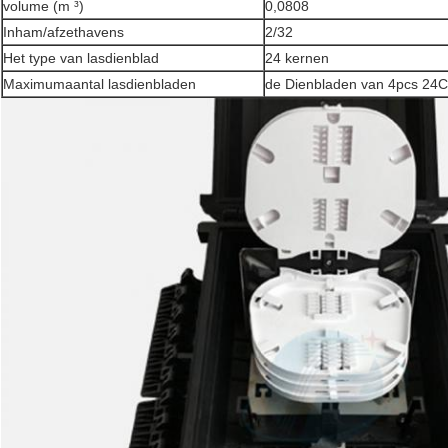
volume (m ³)
0,0808
Inham/afzethavens
2/32
Het type van lasdienblad
24 kernen
Maximumaantal lasdienbladen
de Dienbladen van 4pcs 24C