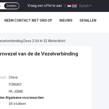
Vraag een offerte aan
|
Dutch
Zoeken
NEEM CONTACT MET ONS OP
NIEUWS
GEVALLEN
zelverbinding Doos 2 Uit In 32 Waterdicht
rnvezel van de de Vezelverbinding
mst:
China
FONGKO
FK-J088E
den Algemene voorwaarden:
:
50 stukken