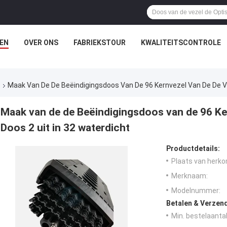
EN
OVER ONS
FABRIEKSTOUR
KWALITEITSCONTROLE
s
Maak Van De De Beëindigingsdoos Van De 96 Kernvezel Van De De Ve
Maak van de de Beëindigingsdoos van de 96 Ke
Doos 2 uit in 32 waterdicht
Productdetails:
Plaats van herko
Merknaam:
Modelnummer:
Betalen & Verzen
Min. bestelaantal