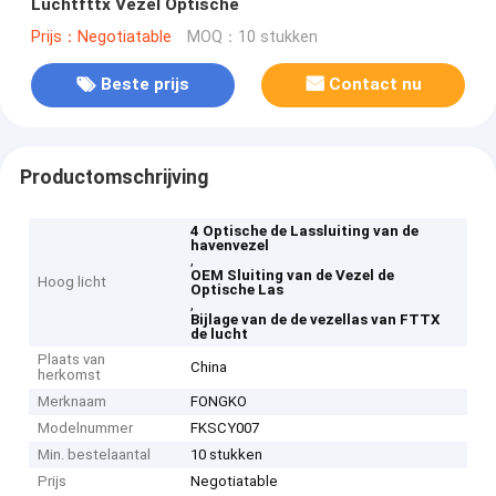
Luchtfttx Vezel Optische
Prijs：Negotiatable
MOQ：10 stukken
Beste prijs
Contact nu
Productomschrijving
4 Optische de Lassluiting van de
havenvezel
,
OEM Sluiting van de Vezel de
Hoog licht
Optische Las
,
Bijlage van de de vezellas van FTTX
de lucht
Plaats van
China
herkomst
Merknaam
FONGKO
Modelnummer
FKSCY007
Min. bestelaantal
10 stukken
Prijs
Negotiatable