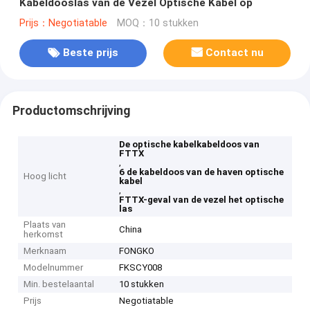
Kabeldooslas van de Vezel Optische Kabel op
Prijs：Negotiatable
MOQ：10 stukken
Beste prijs
Contact nu
Productomschrijving
De optische kabelkabeldoos van
FTTX
,
6 de kabeldoos van de haven optische
Hoog licht
kabel
,
FTTX-geval van de vezel het optische
las
Plaats van
China
herkomst
Merknaam
FONGKO
Modelnummer
FKSCY008
Min. bestelaantal
10 stukken
Prijs
Negotiatable