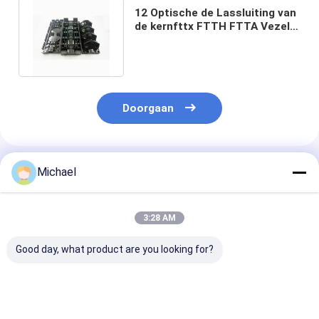
12 Optische de Lassluiting van
de kernfttx FTTH FTTA Vezel
voor Militaire Mededeling
Doorgaan
Geadviseerde Producten
Michael
3:28 AM
Good day, what product are you looking for?
FONGKO 1 In 1 Out
Gealigneerde het
Bevorderings