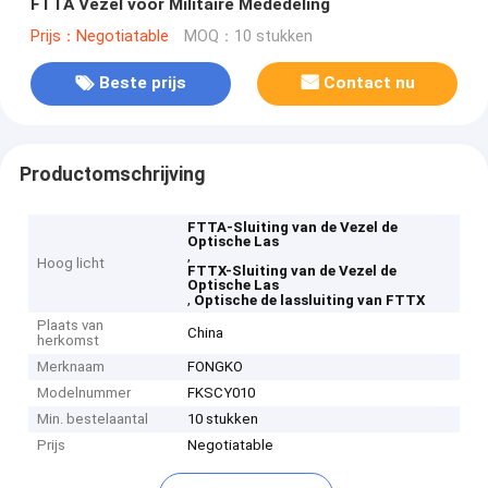
FTTA Vezel voor Militaire Mededeling
Prijs：Negotiatable
MOQ：10 stukken
Beste prijs
Contact nu
Productomschrijving
FTTA-Sluiting van de Vezel de
Optische Las
,
Hoog licht
FTTX-Sluiting van de Vezel de
Optische Las
,
Optische de lassluiting van FTTX
Plaats van
China
herkomst
Merknaam
FONGKO
Modelnummer
FKSCY010
Min. bestelaantal
10 stukken
Prijs
Negotiatable