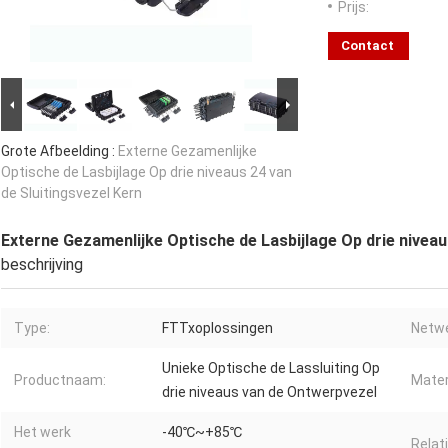
Prijs:
Contact
Grote Afbeelding :
Externe Gezamenlijke
Optische de Lasbijlage Op drie niveaus 24 van
de Sluitingsvezel Kern
Externe Gezamenlijke Optische de Lasbijlage Op drie niveau
beschrijving
Type:
FTTxoplossingen
Netwe
Unieke Optische de Lassluiting Op
Productnaam:
Mater
drie niveaus van de Ontwerpvezel
Het werk
-40℃~+85℃
Relat