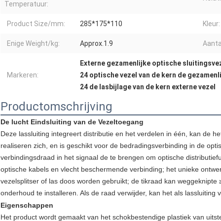
Temperatuur:
Product Size/mm:
285*175*110
Kleur:
Enige Weight/kg:
Approx.1.9
Aanta
Externe gezamenlijke optische sluitingsve
Markeren:
24 optische vezel van de kern de gezamenli
24 de lasbijlage van de kern externe vezel
Productomschrijving
De lucht Eindsluiting van de Vezeltoegang
Deze lassluiting integreert distributie en het verdelen in één, kan de h
realiseren zich, en is geschikt voor de bedradingsverbinding in de op
verbindingsdraad in het signaal de te brengen om optische distributiefun
optische kabels en vlecht beschermende verbinding; het unieke ontwe
vezelsplitser of las doos worden gebruikt; de tikraad kan weggeknipte ≥
onderhoud te installeren. Als de raad verwijder, kan het als lassluitin
Eigenschappen
Het product wordt gemaakt van het schokbestendige plastiek van uitste