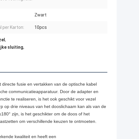
Zwart
l per Karton:
10pcs
zel
,
jke sluiting
,
et directe fusie en vertakken van de optische kabel
tische communicatieapparatuur. Door de adapter en
ctie te realiseren, is het ook geschikt voor vezel
rp op drie niveaus van het dooslichaam kan als van de
180° zijn, is het geschikter om de doos of het
g vastzetten om verschillende keuzen te ontmoeten.
kende kwaliteit en heeft een