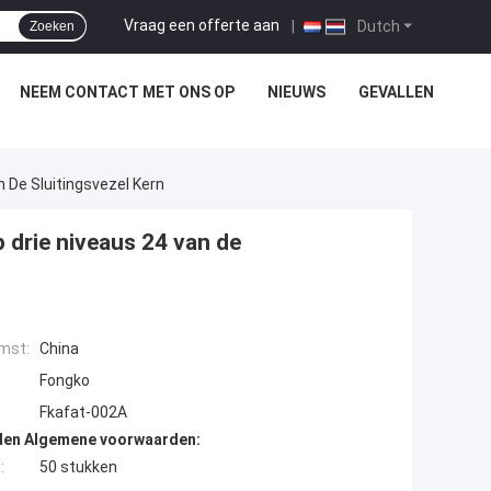
Vraag een offerte aan
|
Dutch
Zoeken
NEEM CONTACT MET ONS OP
NIEUWS
GEVALLEN
 De Sluitingsvezel Kern
 drie niveaus 24 van de
mst:
China
Fongko
Fkafat-002A
den Algemene voorwaarden:
:
50 stukken