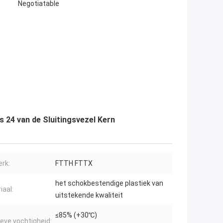
Negotiatable
s 24 van de Sluitingsvezel Kern
rk:
FTTH FTTX
het schokbestendige plastiek van
iaal:
uitstekende kwaliteit
≤85% (+30℃)
ieve vochtigheid: