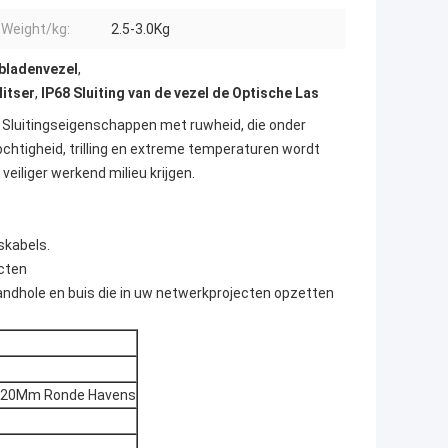
 Weight/kg:
2.5-3.0Kg
nbladenvezel
,
litser
,
IP68 Sluiting van de vezel de Optische Las
 Sluitingseigenschappen met ruwheid, die onder
chtigheid, trilling en extreme temperaturen wordt
eiliger werkend milieu krijgen.
skabels.
ecten
andhole en buis die in uw netwerkprojecten opzetten
6X20Mm Ronde Havens