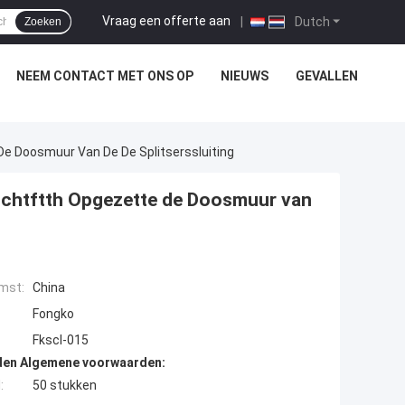
Vraag een offerte aan
|
Dutch
Zoeken
NEEM CONTACT MET ONS OP
NIEUWS
GEVALLEN
De Doosmuur Van De De Splitserssluiting
uchtftth Opgezette de Doosmuur van
mst:
China
Fongko
Fkscl-015
den Algemene voorwaarden:
:
50 stukken