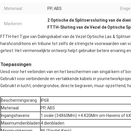
Materiaal:
PP, ABS
Enige
2 Optische de Splitserssluiting van de die
Markeren:
FTTH-Sluiting van de Vezel de Optische Sp
FTTH-het Type van Dalingskabel van de Vezel Optische Las & Splitser
harshconditions en tribune tot zelfs de strengste voorwaarden van vo
getest. Het vermenselijkte ontwerp helpt gebruiker betere ervaring en v
Toepassingen
Uesd voor het verbinden van en het beschermen van singal kern of bo
Gebruikt voor verbindende en vertakkende kabels in yournetworkproj
Gebruikt in lucht, ondergrondse, directe begraven, muur-opzettend, h
Beschermingsrang
IP68
Materiaal
PP, ABS
Ingangshavens
1 ovale (34X60Mm) +4 X20Mm om Havens of 
Maximumdienbladen
4 dienbladen
Maximumkernen
96 (Singlel-Kern)