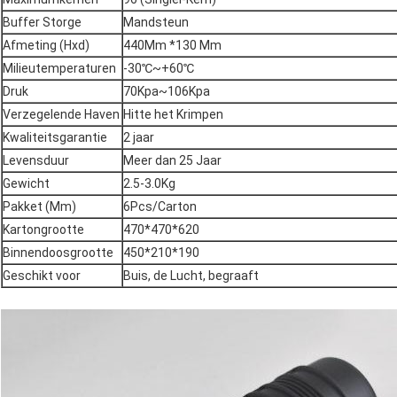
Buffer Storge
Mandsteun
Afmeting (Hxd)
440Mm *130 Mm
Milieutemperaturen
-30℃~+60℃
Druk
70Kpa~106Kpa
Verzegelende Haven
Hitte het Krimpen
Kwaliteitsgarantie
2 jaar
Levensduur
Meer dan 25 Jaar
Gewicht
2.5-3.0Kg
Pakket (Mm)
6Pcs/Carton
Kartongrootte
470*470*620
Binnendoosgrootte
450*210*190
Geschikt voor
Buis, de Lucht, begraaft