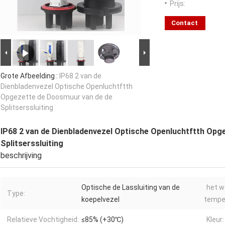
Prijs:
Contact
Grote Afbeelding :
IP68 2 van de
Dienbladenvezel Optische Openluchtftth
Opgezette de Doosmuur van de de
Splitserssluiting
IP68 2 van de Dienbladenvezel Optische Openluchtftth Opg
Splitserssluiting
beschrijving
Optische de Lassluiting van de
het w
Type:
koepelvezel
tempe
Relatieve Vochtigheid:
≤85% (+30℃)
Kleur: