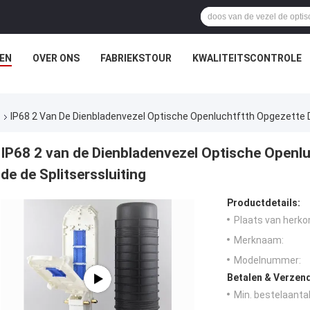
EN
OVER ONS
FABRIEKSTOUR
KWALITEITSCONTROLE
s
IP68 2 Van De Dienbladenvezel Optische Openluchtftth Opgezette 
IP68 2 van de Dienbladenvezel Optische Openl
de de Splitserssluiting
Productdetails:
Plaats van herko
Merknaam:
Modelnummer:
Betalen & Verzen
Min. bestelaantal