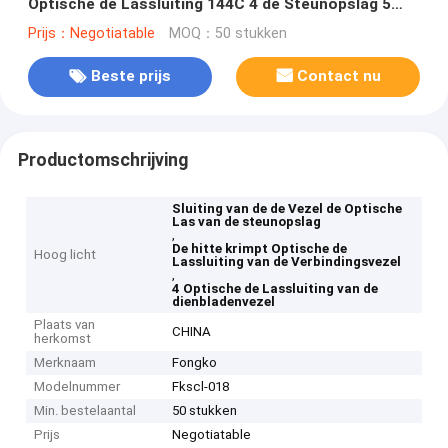
Optische de Lassluiting 144C 4 de Steunopslag 5
van de Dienbladenmand Haven 6 7
Prijs：Negotiatable
MOQ：50 stukken
Beste prijs
Contact nu
Productomschrijving
Sluiting van de de Vezel de Optische
Las van de steunopslag
,
De hitte krimpt Optische de
Hoog licht
Lassluiting van de Verbindingsvezel
,
4 Optische de Lassluiting van de
dienbladenvezel
Plaats van
CHINA
herkomst
Merknaam
Fongko
Modelnummer
Fkscl-018
Min. bestelaantal
50 stukken
Prijs
Negotiatable