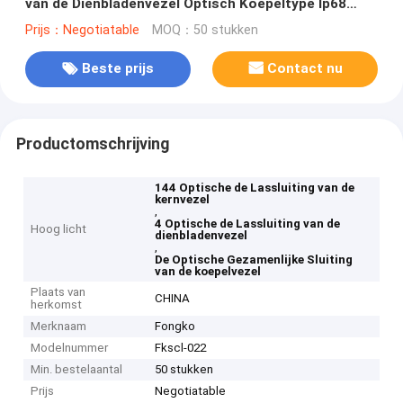
van de Dienbladenvezel Optisch Koepeltype Ip68
Openlucht
Prijs：Negotiatable
MOQ：50 stukken
Beste prijs
Contact nu
Productomschrijving
144 Optische de Lassluiting van de
kernvezel
,
4 Optische de Lassluiting van de
Hoog licht
dienbladenvezel
,
De Optische Gezamenlijke Sluiting
van de koepelvezel
Plaats van
CHINA
herkomst
Merknaam
Fongko
Modelnummer
Fkscl-022
Min. bestelaantal
50 stukken
Prijs
Negotiatable