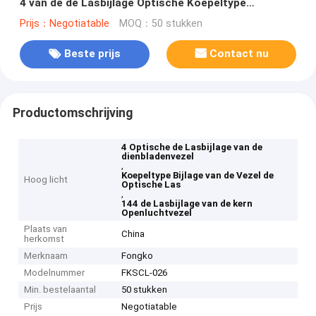
4 van de de Lasbijlage Optische Koepeltype
Gezamenlijke 144
Prijs：Negotiatable
MOQ：50 stukken
Beste prijs
Contact nu
Productomschrijving
4 Optische de Lasbijlage van de
dienbladenvezel
,
Koepeltype Bijlage van de Vezel de
Hoog licht
Optische Las
,
144 de Lasbijlage van de kern
Openluchtvezel
Plaats van
China
herkomst
Merknaam
Fongko
Modelnummer
FKSCL-026
Min. bestelaantal
50 stukken
Prijs
Negotiatable