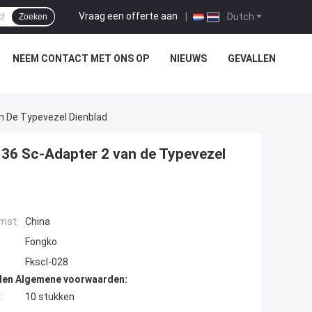
Vraag een offerte aan
|
Dutch
Zoeken
NEEM CONTACT MET ONS OP
NIEUWS
GEVALLEN
an De Typevezel Dienblad
n 36 Sc-Adapter 2 van de Typevezel
mst:
China
Fongko
Fkscl-028
den Algemene voorwaarden:
:
10 stukken