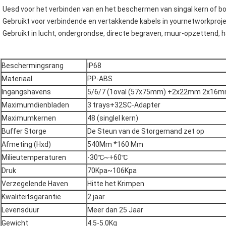
Uesd voor het verbinden van en het beschermen van singal kern of b
Gebruikt voor verbindende en vertakkende kabels in yournetworkproj
Gebruikt in lucht, ondergrondse, directe begraven, muur-opzettend, 
Beschermingsrang
IP68
Materiaal
PP-ABS
Ingangshavens
5/6/7 (1oval (57x75mm) +2x22mm 2x16m
Maximumdienbladen
3 trays+32SC-Adapter
Maximumkernen
48 (singlel kern)
Buffer Storge
De Steun van de Storgemand zet op
Afmeting (Hxd)
540Mm *160 Mm
Milieutemperaturen
-30℃~+60℃
Druk
70Kpa~106Kpa
Verzegelende Haven
Hitte het Krimpen
Kwaliteitsgarantie
2 jaar
Levensduur
Meer dan 25 Jaar
Gewicht
4.5-5.0Kg