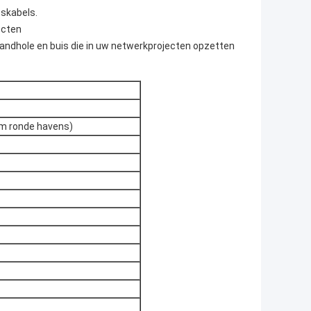
oskabels.
ecten
handhole en buis die in uw netwerkprojecten opzetten
m ronde havens)