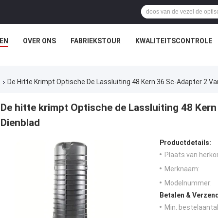
EN
OVER ONS
FABRIEKSTOUR
KWALITEITSCONTROLE
s
De Hitte Krimpt Optische De Lassluiting 48 Kern 36 Sc-Adapter 2 V
De hitte krimpt Optische de Lassluiting 48 Ker
Dienblad
Productdetails:
Plaats van herko
Merknaam:
Modelnummer:
Betalen & Verzen
Min. bestelaantal