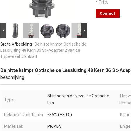
Prijs:
Contact
Grote Afbeelding :
De hitte krimpt Optische de
Lassluiting 48 Kern 36 Sc-Adapter 2 van de
Typevezel Dienblad
De hitte krimpt Optische de Lassluiting 48 Kern 36 Sc-Adap
beschrijving
Sluiting van de vezel de Optische
Het w
Type:
Las
tempe
Relatieve vochtigheid:
≤85% (+30℃)
Kleur:
Materiaal:
PP, ABS
Enige