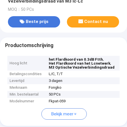
Vezelverbindingsdraad van M3 lc-Lc
MOQ：50 PCs
Beste prijs
Contact nu
Productomschrijving
,
het Flardkoord van 0.3dB Ftth
Hoog licht
,
Het Flardkoord van het Lcnetwerk
M3 Optische Vezelverbindingsdraad
Betalingscondities
L/C, T/T
Levertijd
3 dagen
Merknaam
Fongko
Min. bestelaantal
50 PCs
Modelnummer
Fkpat-059
Bekijk meer