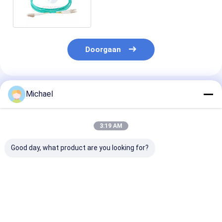
Vezelverbindingsdraad van
M3 lc-Lc
Doorgaan
Geadviseerde Producten
Michael
3:19 AM
Good day, what product are you looking for?
Glasvezel SM Fiber
Fiber Jumper Fiber
2mm 3mm FT
Pigtail 12 ader
Optic Pigtails
Pigtails LSZH 
0.9mm G652D PVC
SC/APC G652D
Glasvezelkabe
LC FC SC ST UPC
Single Mode LSZH
G652D G657A
APC fiber pigtail
1M Simplex 2.0mm
SC/APC Glasve