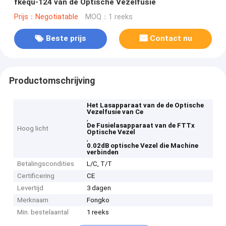
fkequ-124 van de Optische Vezelfusie
Prijs：Negotiatable
MOQ：1 reeks
Beste prijs
Contact nu
Productomschrijving
Het Lasapparaat van de de Optische
Vezelfusie van Ce
,
De Fusielasapparaat van de FTTx
Hoog licht
Optische Vezel
,
0.02dB optische Vezel die Machine
verbinden
Betalingscondities
L/C, T/T
Certificering
CE
Levertijd
3 dagen
Merknaam
Fongko
Min. bestelaantal
1 reeks