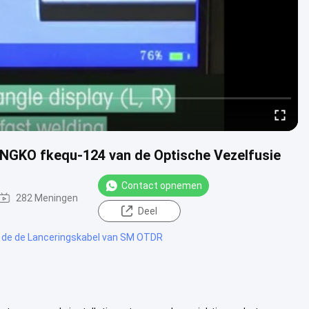
ONGKO fkequ-124 van de Optische Vezelfusie
Contact opnemen
282 Meningen
Deel
 de de Lanceringskabel van SM OTDR