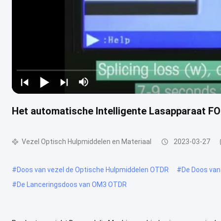
Het automatische Intelligente Lasapparaat F
Vezel Optisch Hulpmiddelen en Materiaal
2023-03-27
#
Doos van vezel de Optische Hulpmiddelen OTDR
#
De Doos van
#
De Lanceringsdoos van OM3 OTDR