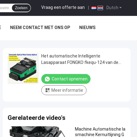
Vraag een offerte aan
|
Dutch
Zoeken
E
NEEM CONTACT MET ONS OP
NIEUWS
Het automatische Intelligente
Lasapparaat FONGKO fkequ-124 van de
Optische Vezelfusie
Contact opnemen
Meer informatie
Gerelateerde video's
Machine Automatische la
smachine Kernuitlijning G