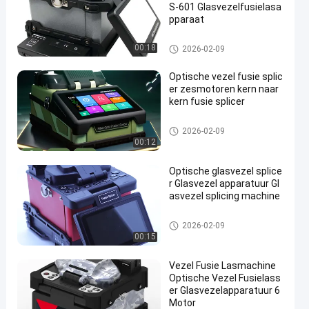
S-601 Glasvezelfusielasa
pparaat
Vezel Optisch Hulpmiddelen e
00:18
2026-02-09
n Materiaal
Optische vezel fusie splic
er zesmotoren kern naar
kern fusie splicer
Vezel Optisch Hulpmiddelen e
2026-02-09
n Materiaal
00:12
Optische glasvezel splice
r Glasvezel apparatuur Gl
asvezel splicing machine
Vezel Optisch Hulpmiddelen e
2026-02-09
n Materiaal
00:15
Vezel Fusie Lasmachine
Optische Vezel Fusielass
er Glasvezelapparatuur 6
Motor