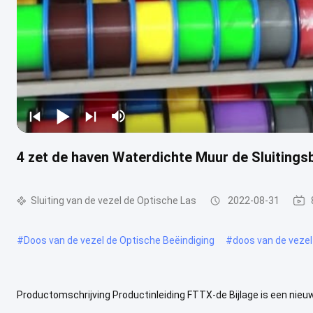
4 zet de haven Waterdichte Muur de Sluitings
Sluiting van de vezel de Optische Las
2022-08-31
#
Doos van de vezel de Optische Beëindiging
#
doos van de vezel
Productomschrijving Productinleiding FTTX-de Bijlage is een nie
Vergelijk traditionele producten, FTTX-is de Bijlage gemakkelijk te ..