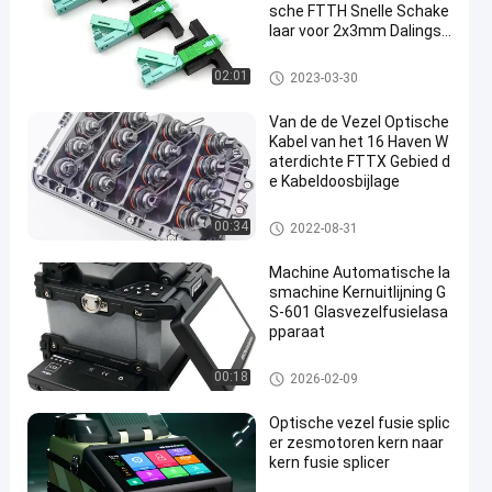
sche FTTH Snelle Schake
laar voor 2x3mm Dalingsk
abel
Vezel Optische Snelle Schakel
02:01
2023-03-30
aar
Van de de Vezel Optische
Kabel van het 16 Haven W
aterdichte FTTX Gebied d
e Kabeldoosbijlage
Sluiting van de vezel de Optisc
00:34
2022-08-31
he Las
Machine Automatische la
smachine Kernuitlijning G
S-601 Glasvezelfusielasa
pparaat
Vezel Optisch Hulpmiddelen e
00:18
2026-02-09
n Materiaal
Optische vezel fusie splic
er zesmotoren kern naar
kern fusie splicer