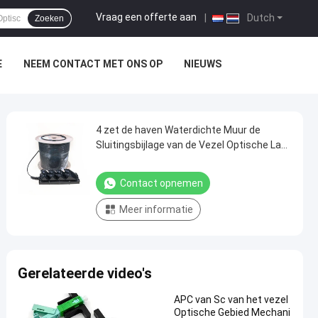
Vraag een offerte aan
|
Dutch
Zoeken
E
NEEM CONTACT MET ONS OP
NIEUWS
4 zet de haven Waterdichte Muur de
Sluitingsbijlage van de Vezel Optische Las
voor FTTX op
Contact opnemen
Meer informatie
Gerelateerde video's
APC van Sc van het vezel
Optische Gebied Mechani