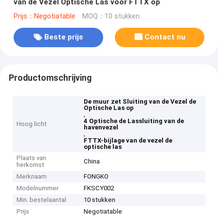
van de Vezel Optische Las voor FTTX op
Prijs：Negotiatable
MOQ：10 stukken
Beste prijs
Contact nu
Productomschrijving
De muur zet Sluiting van de Vezel de
Optische Las op
,
4 Optische de Lassluiting van de
Hoog licht
havenvezel
,
FTTX-bijlage van de vezel de
optische las
Plaats van
China
herkomst
Merknaam
FONGKO
Modelnummer
FKSCY002
Min. bestelaantal
10 stukken
Prijs
Negotiatable