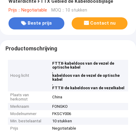
Waterdichte FTTX Gebied de Kabeldoosbijlage
Prijs：Negotiatable
MOQ：10 stukken
Beste prijs
Contact nu
Productomschrijving
FTTX-kabeldoos van de vezel de
optische kabel
,
Hoog licht
kabeldoos van de vezel de optische
kabel
,
FTTX-de kabeldoos van de vezelkabel
Plaats van
China
herkomst
Merknaam
FONGKO
Modelnummer
FKSCY006
Min. bestelaantal
10 stukken
Prijs
Negotiatable